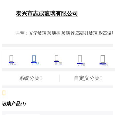
泰兴市志成玻璃有限公司
主营：
光学玻璃,玻璃棒,玻璃管,高硼硅玻璃,耐高温





首页
产品
新闻
介绍
留言
系统分类
自定义分类



玻璃产品
(1)