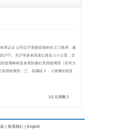
量体系认证 公司位于美丽富饶的长江三角洲，素
距沪宁、京沪等多条高速公路仅３０公里，交
璃管玻璃棒材及各类防爆灯具用玻璃管（非常大
术灯具用玻璃管；三、高硼硅３．３玻璃吹制及
1/1 记录数:1
供应
|
联系我们
|
English