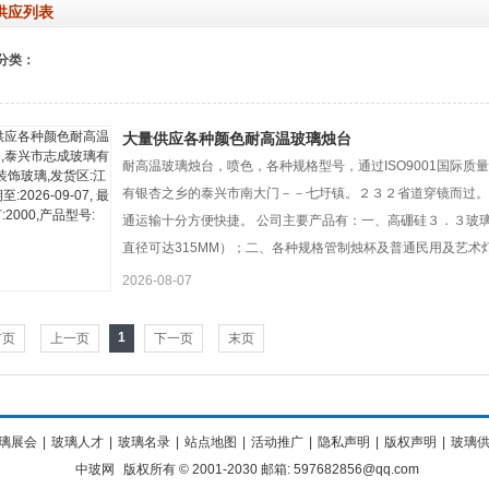
供应列表
分类：
大量供应各种颜色耐高温玻璃烛台
耐高温玻璃烛台，喷色，各种规格型号，通过ISO9001国际质
有银杏之乡的泰兴市南大门－－七圩镇。２３２省道穿镜而过。
通运输十分方便快捷。 公司主要产品有：一、高硼硅３．３玻
直径可达315MM）；二、各种规格管制烛杯及普通民用及艺
2026-08-07
1
首页
上一页
下一页
末页
璃展会
|
玻璃人才
|
玻璃名录
|
站点地图
|
活动推广
|
隐私声明
|
版权声明
|
玻璃
中玻网
版权所有 © 2001-2030 邮箱: 597682856@qq.com