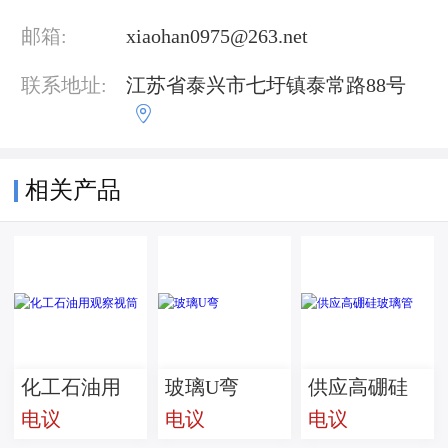
邮箱:
xiaohan0975@263.net
联系地址:
江苏省泰兴市七圩镇泰常路88号

相关产品
化工石油用
玻璃U弯
供应高硼硅
电议
电议
电议
观察视筒
玻璃管